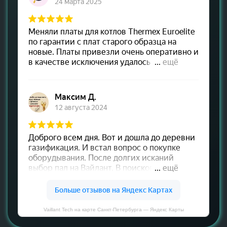
Vaillant Tech на карте Санкт‑Петербурга — Яндекс Карты