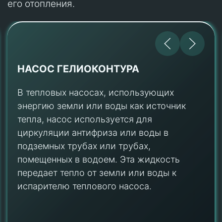
его отопления.
ИСПАРИТЕЛЬ
В испарителе хладагент, циркулирующий в
замкнутой системе, поглощает тепловую
энергию из низкотемпературного
источника (например, почвы, водоема или
воздуха). Хладагент, который поступает в
испаритель в виде жидкости низкого
давления, испаряется, поглощая тепло, и
превращается в газ.