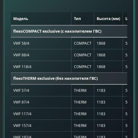
Модель
Тип
Высота (мм)
Ширин
flexoCOMPACT exclusive (с накопителем ГВС)
VWF 58/4
COMPACT
1868
595
VWF 88/4
COMPACT
1868
595
VWF 118/4
COMPACT
1868
595
flexoTHERM exclusive (без накопителя ГВС)
VWF 57/4
THERM
1183
595
VWF 87/4
THERM
1183
595
VWF 117/4
THERM
1183
595
VWF 157/4
THERM
1183
595
VWF 197/4
THERM
1183
595