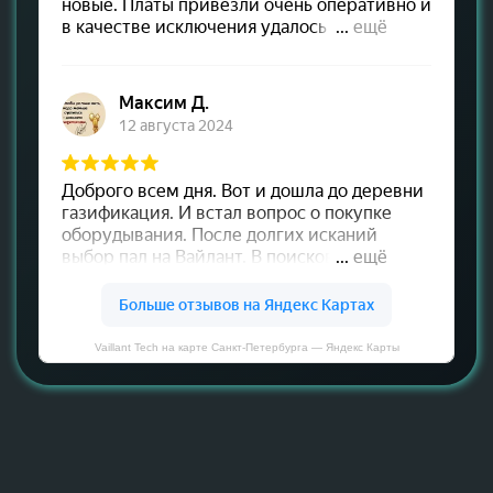
Vaillant Tech на карте Санкт‑Петербурга — Яндекс Карты