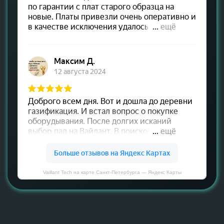
Vaillant Tech на карте Санкт‑Петербурга — Яндекс Карты