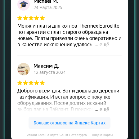
Vaillant Tech на карте Санкт‑Петербурга — Яндекс Карты