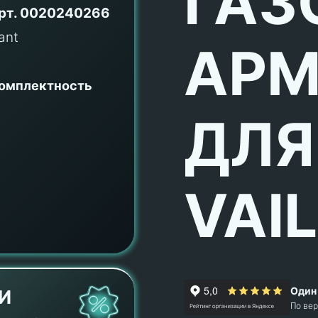
ГАЗ
рт.
0020240266
АРМ
комплектность
ДЛЯ
VAI
Один 
И
По ве