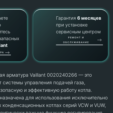
аете
Гарантия
6 месяцев
о
при установке
йтесь
сервисным центром
запасных
РЕМОНТ И
ОБСЛУЖИВАНИЕ
lant
РА
ая арматура Vaillant 0020240266 — это
 системы управления подачей газа,
опасную и эффективную работу котла.
назначена для использования исключительно
х конденсационных котлах серий VCW и VUW,
критически важную функцию регулирования