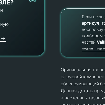
ВЛЕ?
 и
Если не зн
артикул
, т
ьную
воспользу
подбором 
частей
Vail
МОДУЛЬ ПОДБО
Оригинальная газов
ключевой компонент
обеспечивающий без
Данная деталь пред
в настенных газовы
где она выполняет 