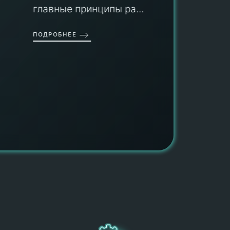
гарант
главные принципы ра...
провед
ОДРОБНЕЕ
работы
работат
быть ув
ПОДРОБН