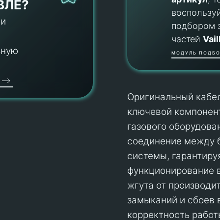
ВЛЕ?
воспользу
 и
подбором 
частей
Vail
ьную
МОДУЛЬ ПОДБО
Оригинальный кабел
ключевой компонент
газового оборудова
соединение между 
системы, гарантиру
функционирование в
жгута от производит
замыканий и сбоев 
корректность работ