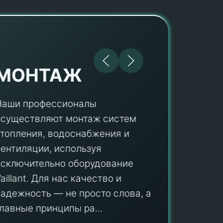
МОНТАЖ
Наши профессионалы
осуществляют монтаж систем
ПУ
отопления, водоснабжения и
вентиляции, используя
Мы гар
исключительно оборудование
профес
aillant. Для нас качество и
оборуд
надежность — не просто слова, а
гарант
главные принципы ра...
провед