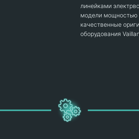
линейками электрв
модели мощностью о
качественные ориг
оборудования Vaillan