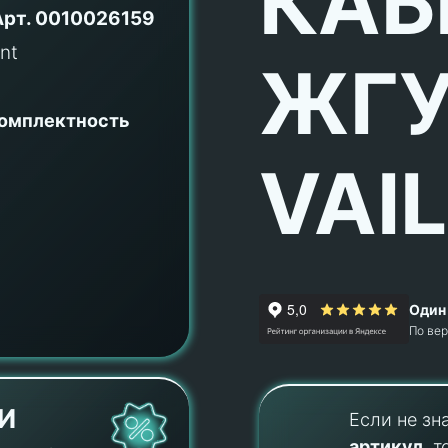
КАБ
Арт.
0010026159
ЖГУ
комплектность
VAI
Один 
По ве
И
Если не зн
артикул
, т