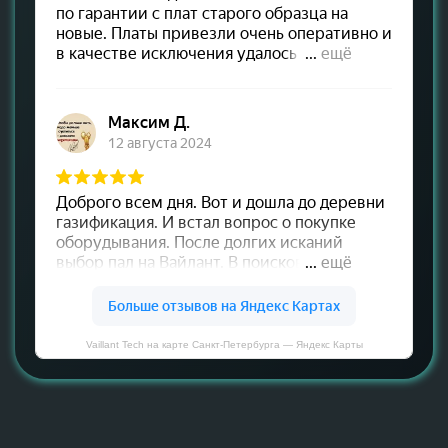
Vaillant Tech на карте Санкт‑Петербурга — Яндекс Карты