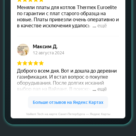
Vaillant Tech на карте Санкт‑Петербурга — Яндекс Карты