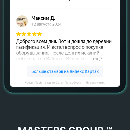
Vaillant Tech на карте Санкт‑Петербурга — Яндекс Карты