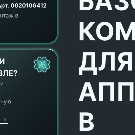
БАЗ
Арт.
0020106412
КОМ
ДЛЯ
И
ВЛЕ?
АПП
 и
ьную
В