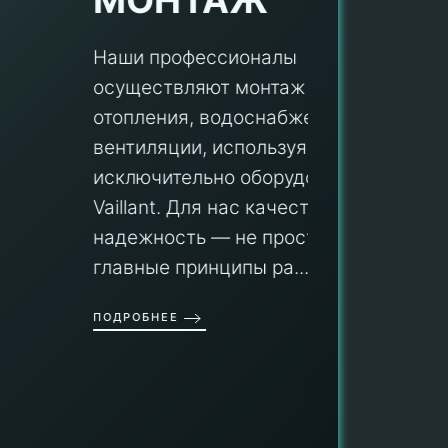
Наши профессионалы
осуществляют монтаж систем
ПУ
отопления, водоснабжения и
вентиляции, используя
Мы гар
исключительно оборудование
профес
aillant. Для нас качество и
оборуд
надежность — не просто слова, а
гарант
главные принципы ра...
провед
ОДРОБНЕЕ
работы
работат
быть ув
ПОДРОБН