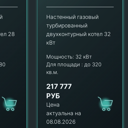
й
Настенный газовый
турбированный
тел 28
двухконтурный котел 32
кВт
Мощность:
32 кВт
80
Для площади :
до 320
кв.м.
217 777
РУБ
Цена
актуальна на
08.08.2026