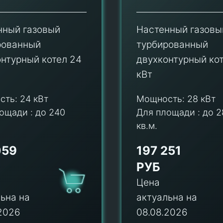
нный газовый
Настенный газовы
рованный
турбированный
нтурный котел 24
двухконтурный ко
кВт
сть:
24 кВт
Мощность:
28 кВт
ощади :
до 240
Для площади :
до 2
кв.м.
059
197 251
РУБ
Цена
ьна на
актуальна на
2026
08.08.2026