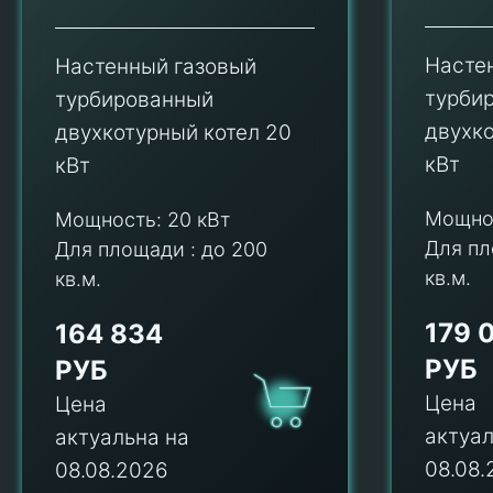
Насте
Настенный газовый
турби
турбированный
двухко
двухкотурный котел 20
кВт
кВт
Мощно
Мощность:
20 кВт
Для пл
Для площади :
до 200
кв.м.
кв.м.
179 
164 834
РУБ
РУБ
Цена
Цена
актуал
актуальна на
08.08.
08.08.2026