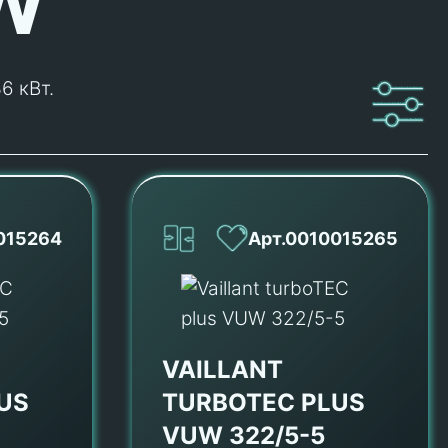
W
6 кВт.
015264
Арт.0010015265
VAILLANT
US
TURBOTEC PLUS
VUW 322/5-5