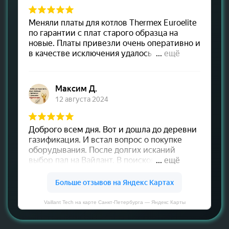
Vaillant Tech на карте Санкт‑Петербурга — Яндекс Карты