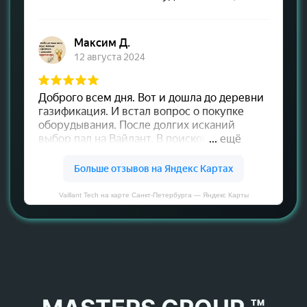
Vaillant Tech на карте Санкт‑Петербурга — Яндекс Карты