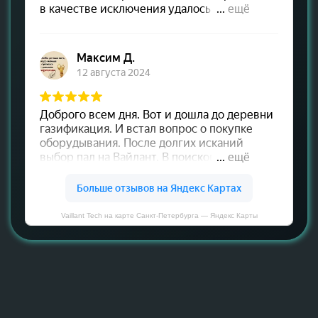
Vaillant Tech на карте Санкт‑Петербурга — Яндекс Карты