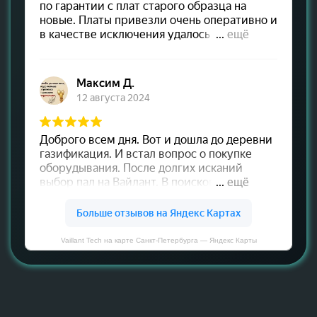
Vaillant Tech на карте Санкт‑Петербурга — Яндекс Карты