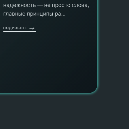
оборуд
надежность — не просто слова, а
гарант
главные принципы ра...
провед
ОДРОБНЕЕ
работы
работат
быть ув
ПОДРОБН