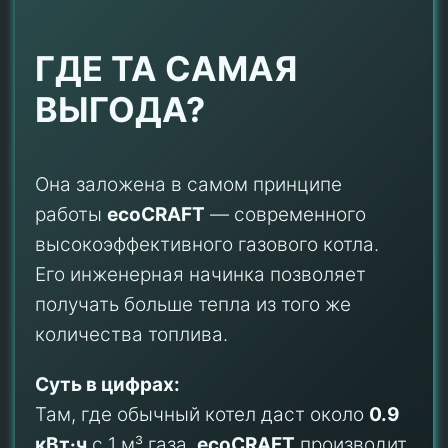
ГДЕ ТА САМАЯ
ВЫГОДА?
Она заложена в самом принципе
работы
ecoCRAFT
— современного
высокоэффективного газового котла.
Его инженерная начинка позволяет
получать больше тепла из того же
количества топлива.
Суть в цифрах:
Там, где обычный котел даст около
0.9
кВт·ч
с 1 м³ газа,
ecoCRAFT
производит
1.1 кВт·ч
. Эта разница создает реальную