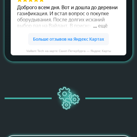
Vaillant Tech на карте Санкт‑Петербурга — Яндекс Карты