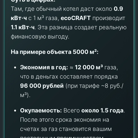
Там, где обычный котел даст около
0.9
кВт·ч
с 1 м³ газа,
ecoCRAFT
производит
1.1 кВт·ч
. Эта разница создает реальную
финансовую выгоду.
На примере объекта 5000 м²:
Экономия в год:
≈
12 000 м³
газа,
что в деньгах составляет порядка
96 000 рублей
(при тарифе ~8 руб./
м³).
Окупаемость:
Всего
около 1.5 года
.
После этого срока экономия на
счетах за газ становится вашим
постоянным преимуществом.