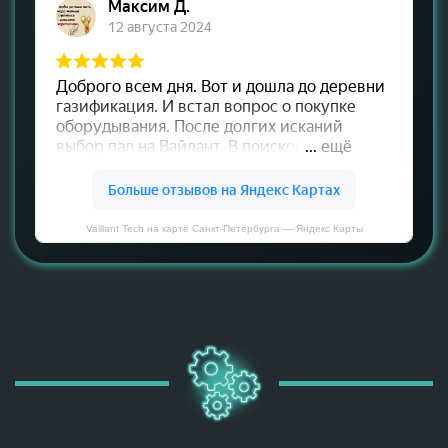
Vaillant Tech на карте Санкт‑Петербурга — Яндекс Карты