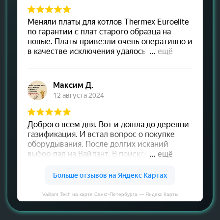
Vaillant Tech на карте Санкт‑Петербурга — Яндекс Карты