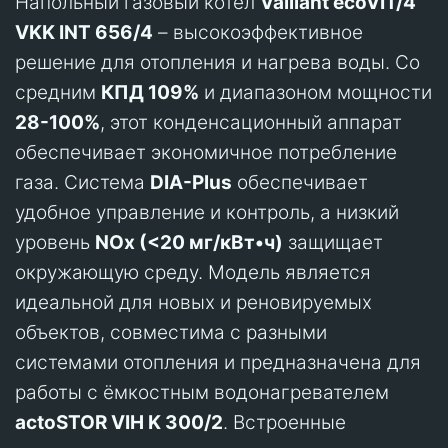
Напольный газовый котел
Vaillant ecoVIT/4
VKK INT 656/4
– высокоэффективное
решение для отопления и нагрева воды. Со
средним
КПД 109%
и диапазоном мощности
28-100%
, этот конденсационный аппарат
обеспечивает экономичное потребление
газа. Система
DIA-Plus
обеспечивает
удобное управление и контроль, а низкий
уровень
NOx (<20 мг/кВт•ч)
защищает
окружающую среду. Модель является
идеальной для новых и реновируемых
объектов, совместима с разными
системами отопления и предназначена для
работы с ёмкостным водонагревателем
actoSTOR VIH K 300/2
. Встроенные