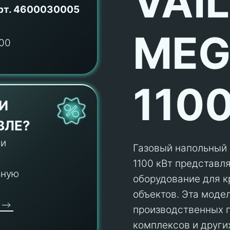
VAI
рт.
4600030005
MEG
110
И
ВЛЕ?
 и
Газовый напольный 
1100 кВт представл
ьную
оборудование для 
объектов. Эта моде
производственных п
комплексов и други