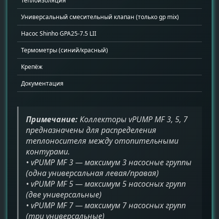
Теплоизоляция
1
Универсальный смесительный клапан (только gp mix)
1
Насос Shinho GPA25-7.5 LII
1
Термометры (синий/красный)
2
Крепёж
н
Документация
1
Примечание:
Коллекторы vPUMP MF 3, 5, 7
предназначены для распределения
теплоносителя между отопительными
контурами.
• vPUMP MF 3 — максимум 3 насосные группы
(одна универсальная левая/правая)
• vPUMP MF 5 — максимум 5 насосных групп
(две универсальные)
• vPUMP MF 7 — максимум 7 насосных групп
(три универсальные)