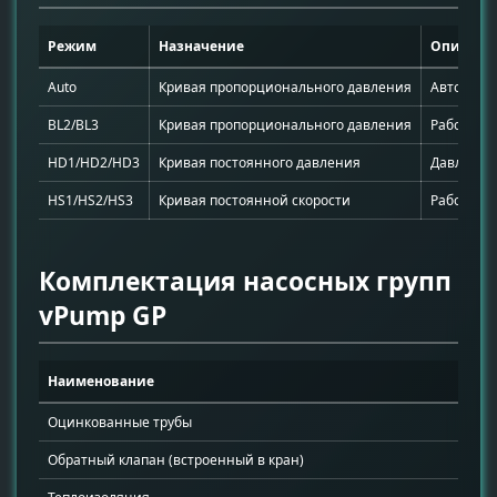
Режим
Назначение
Описани
Auto
Кривая пропорционального давления
Автоадап
BL2/BL3
Кривая пропорционального давления
Рабочая 
HD1/HD2/HD3
Кривая постоянного давления
Давление 
HS1/HS2/HS3
Кривая постоянной скорости
Работа с 
Комплектация насосных групп
vPump GP
Наименование
К
Оцинкованные трубы
2
Обратный клапан (встроенный в кран)
1