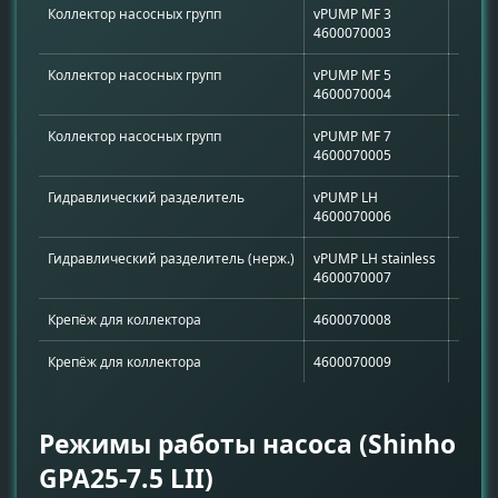
Коллектор насосных групп
vPUMP MF 3
Распр
4600070003
Коллектор насосных групп
vPUMP MF 5
Распр
4600070004
Коллектор насосных групп
vPUMP MF 7
Распр
4600070005
Гидравлический разделитель
vPUMP LH
Гидра
4600070006
Гидравлический разделитель (нерж.)
vPUMP LH stainless
Гидра
4600070007
Крепёж для коллектора
4600070008
Крепл
Крепёж для коллектора
4600070009
Крепл
Режимы работы насоса (Shinho
GPA25-7.5 LII)