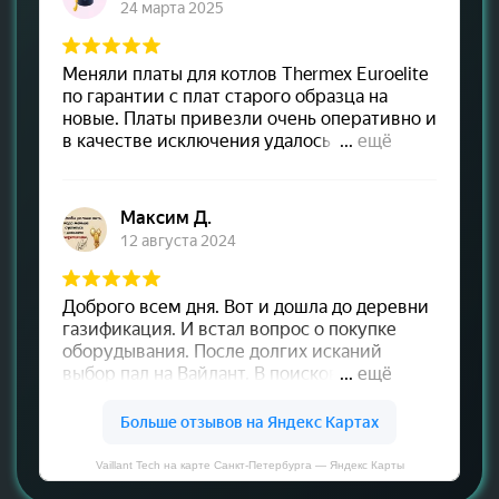
Vaillant Tech на карте Санкт‑Петербурга — Яндекс Карты