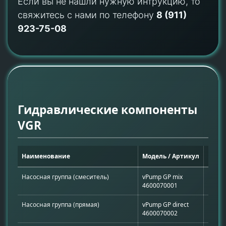
Если вы не нашли нужную интрукцию, то
свяжитесь с нами по телефону
8 (911)
923-75-08
Гидравлические компоненты
VGR
Наименование
Модель / Артикул
Назн
Насосная группа (смеситель)
vPump GP mix
Регул
4600070001
Насосная группа (прямая)
vPump GP direct
Нерег
4600070002