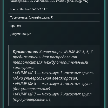
Универсальный смесительный клапан (только gp mix)
1
Насос Shinho GPA25-7.5 LII
1
Термометры (синий/красный)
2
Крепёж
н
Документация
1
Примечание:
Коллекторы vPUMP MF 3, 5, 7
предназначены для распределения
теплоносителя между отопительными
контурами.
• vPUMP MF 3 — максимум 3 насосные группы
(одна универсальная левая/правая)
• vPUMP MF 5 — максимум 5 насосных групп
(две универсальные)
• vPUMP MF 7 — максимум 7 насосных групп
(три универсальные)