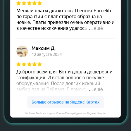
Vaillant Tech на карте Санкт‑Петербурга — Яндекс Карты