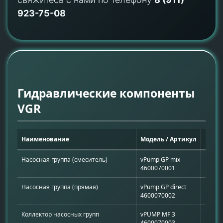
923-75-08
Гидравлические компоненты
VGR
Наименование
Модель / Артикул
Назн
Насосная группа (смеситель)
vPump GP mix
Регул
4600070001
Насосная группа (прямая)
vPump GP direct
Нерег
4600070002
Коллектор насосных групп
vPUMP MF 3
Распр
4600070003