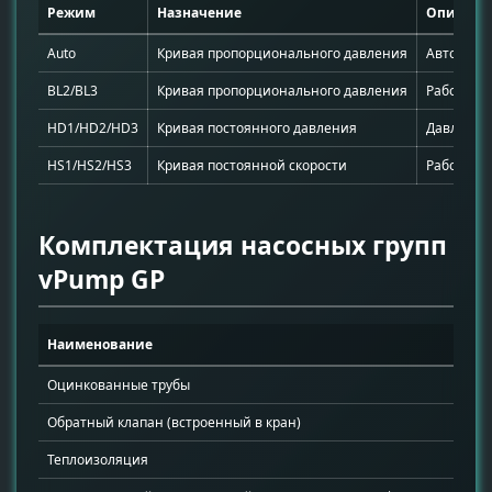
Режим
Назначение
Описани
Auto
Кривая пропорционального давления
Автоадап
BL2/BL3
Кривая пропорционального давления
Рабочая 
HD1/HD2/HD3
Кривая постоянного давления
Давление 
HS1/HS2/HS3
Кривая постоянной скорости
Работа с 
Комплектация насосных групп
vPump GP
Наименование
К
Оцинкованные трубы
2
Обратный клапан (встроенный в кран)
1
Теплоизоляция
1