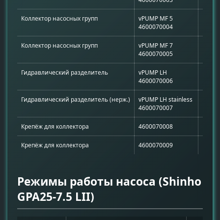
Коллектор насосных групп
vPUMP MF 5
Распр
4600070004
Коллектор насосных групп
vPUMP MF 7
Распр
4600070005
Гидравлический разделитель
vPUMP LH
Гидра
4600070006
Гидравлический разделитель (нерж.)
vPUMP LH stainless
Гидра
4600070007
Крепёж для коллектора
4600070008
Крепл
Крепёж для коллектора
4600070009
Крепл
Режимы работы насоса (Shinho
GPA25-7.5 LII)