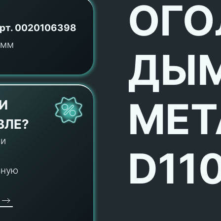
ОГО
рт.
0020106398
ДЫ
МЕТ
И
ВЛЕ?
 и
D11
ьную