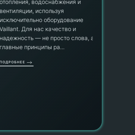
ПУ
отопления, водоснабжения и
вентиляции, используя
Мы гар
исключительно оборудование
профес
aillant. Для нас качество и
оборуд
надежность — не просто слова, а
гарант
главные принципы ра...
провед
ОДРОБНЕЕ
работы
работат
быть ув
ПОДРОБН