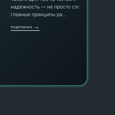
оборуд
надежность — не просто слова, а
гарант
главные принципы ра...
провед
ОДРОБНЕЕ
работы
работат
быть ув
ПОДРОБН