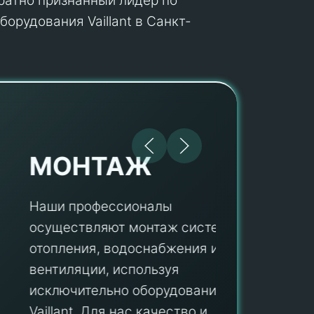
кратно признанный лидер по
орудования Vaillant в Санкт-
МОНТАЖ
Наши профессионалы
осуществляют монтаж систем
ПУ
отопления, водоснабжения и
вентиляции, используя
Мы гар
исключительно оборудование
профес
aillant. Для нас качество и