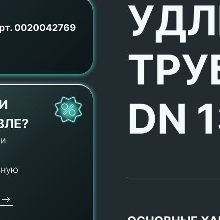
УДЛ
рт.
0020042769
ТРУБ
DN 1
И
ВЛЕ?
 и
ьную