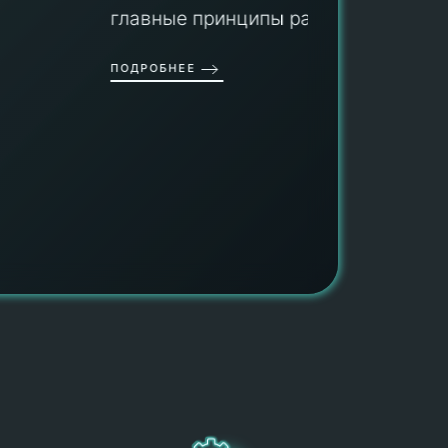
гарант
главные принципы ра...
провед
ОДРОБНЕЕ
работы
работат
быть ув
ПОДРОБН