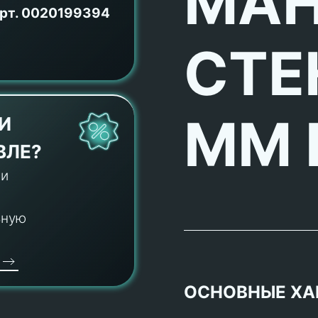
МА
рт.
0020199394
СТЕ
ММ 
И
ВЛЕ?
 и
ьную
ОСНОВНЫЕ ХА