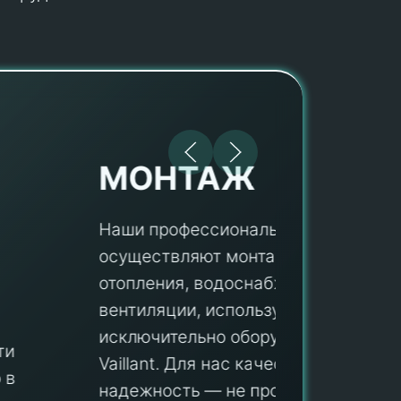
МОНТАЖ
Наши профессионалы
осуществляют монтаж систем
ПУ
отопления, водоснабжения и
вентиляции, используя
Мы гар
исключительно оборудование
профес
aillant. Для нас качество и
оборуд
надежность — не просто слова, а