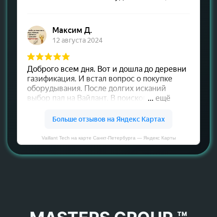
Vaillant Tech на карте Санкт‑Петербурга — Яндекс Карты