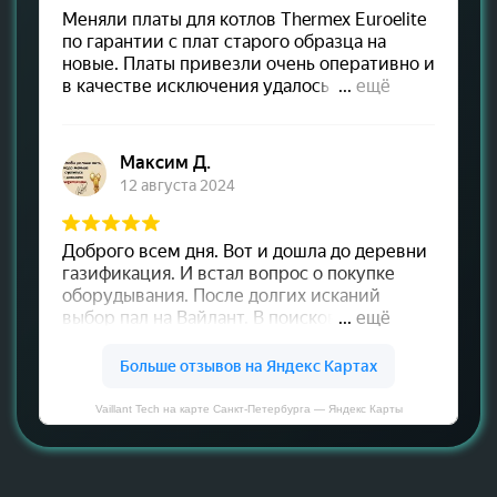
Vaillant Tech на карте Санкт‑Петербурга — Яндекс Карты