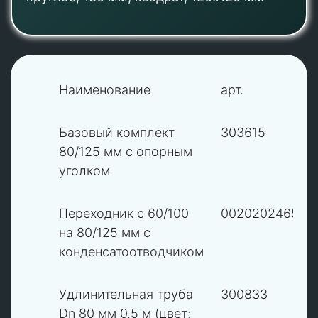
Наименование
арт.
S
Базовый комплект
303615
80/125 мм с опорным
уголком
1
Переходник с 60/100
0020202465
на 80/125 мм с
конденсатоотводчиком
2
Удлинительная труба
300833
Dn 80 мм 0,5 м (цвет: