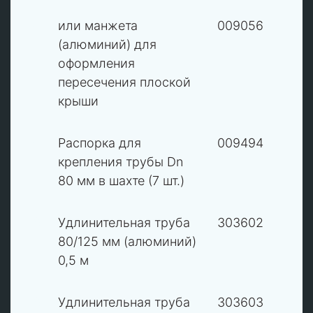
4
или манжета
009056
(алюминий) для
оформления
пересечения плоской
крыши
5
Распорка для
009494
крепления трубы Dn
80 мм в шахте (7 шт.)
6
Удлинительная труба
303602
80/125 мм (алюминий)
0,5 м
6
Удлинительная труба
303603