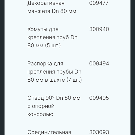
5
Декоративная
009477
В
манжета Dn 80 мм
5
Хомуты для
300940
В
крепления труб Dn
80 мм (5 шт.)
8
Распорка для
009494
В
крепления трубы Dn
80 мм в шахте (7 шт.)
9
Отвод 90° Dn 80 мм
009495
В
с опорной
консолью
11
Соединительная
303093
В