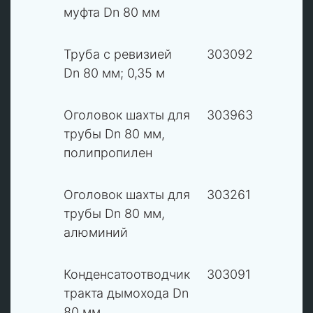
муфта Dn 80 мм
12
Труба с ревизией
303092
В
Dn 80 мм; 0,35 м
13
Оголовок шахты для
303963
В
трубы Dn 80 мм,
полипропилен
13
Оголовок шахты для
303261
В
трубы Dn 80 мм,
алюминий
14
Конденсатоотводчик
303091
В
тракта дымохода Dn
80 мм