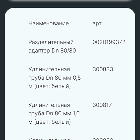
Наименование
арт.
1
Разделительный
0020199372
В
адаптер Dn 80/80
2
Удлинительная
300833
В
труба Dn 80 мм 0,5
м (цвет: белый)
2
Удлинительная
300817
В
труба Dn 80 мм 1,0
м (цвет: белый)