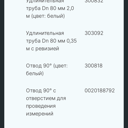
2
Удлинительная
300832
В
труба Dn 80 мм 2,0
м (цвет: белый)
2
Удлинительная
303092
В
труба Dn 80 мм 0,35
м с ревизией
3
Отвод 90° (цвет:
300818
В
белый)
3
Отвод 90° с
0020188792
В
отверстием для
проведения
измерений