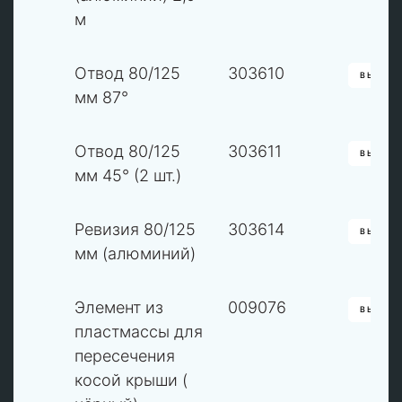
м
4
Отвод 80/125
303610
ВЫБРА
мм 87°
4
Отвод 80/125
303611
ВЫБРА
мм 45° (2 шт.)
5
Ревизия 80/125
303614
ВЫБРА
мм (алюминий)
6
Элемент из
009076
ВЫБРА
пластмассы для
пересечения
косой крыши (