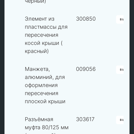
чёрный)
6
Элемент из
300850
ВЫБРА
пластмассы для
пересечения
косой крыши (
красный)
6
Манжета,
009056
ВЫБРА
алюминий, для
оформления
пересечения
плоской крыши
6
Разъёмная
303617
ВЫБРА
муфта 80/125 мм