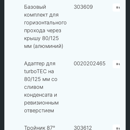
S
Базовый
303609
ВЫБРА
комплект для
горизонтального
прохода через
крышу 80/125
мм (алюминий)
1
Адаптер для
0020202465
ВЫБРА
turboTEC на
80/125 мм со
сливом
конденсата и
ревизионным
отверстием
2
Тройник 87°
303612
ВЫБРА