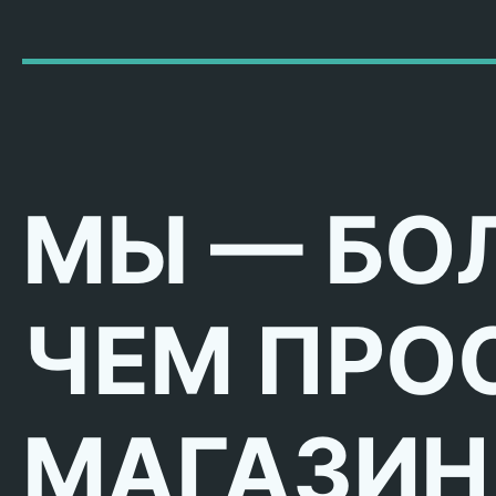
МЫ — БО
ЧЕМ ПРО
МАГАЗИН