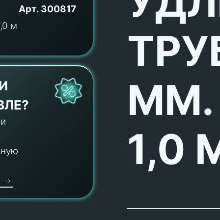
УДЛ
Арт.
300817
ТРУ
ММ.
И
ВЛЕ?
 и
1,0 
ьную