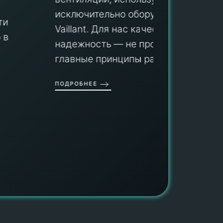
Мы гар
исключительно оборудование
профес
aillant. Для нас качество и
оборуд
надежность — не просто слова, а
гарант
главные принципы ра...
провед
ОДРОБНЕЕ
работы
работат
быть ув
ПОДРОБН