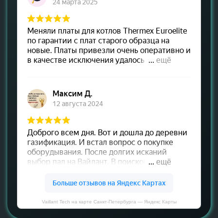
Vaillant Tech на карте Санкт‑Петербурга — Яндекс Карты