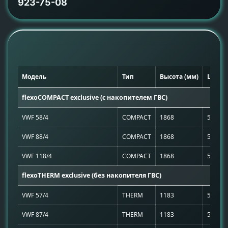
923-75-08
Модель
Тип
Высота (мм)
Ширин
flexoCOMPACT exclusive (с накопителем ГВС)
VWF 58/4
COMPACT
1868
595
VWF 88/4
COMPACT
1868
595
VWF 118/4
COMPACT
1868
595
flexoTHERM exclusive (без накопителя ГВС)
VWF 57/4
THERM
1183
595
VWF 87/4
THERM
1183
595