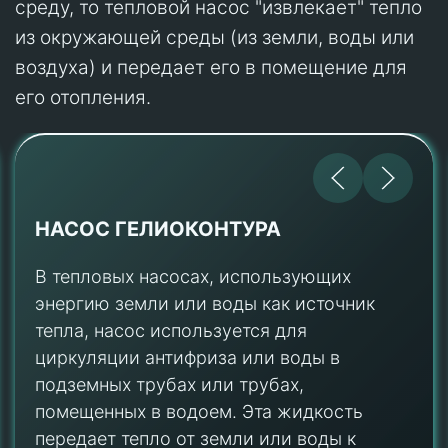
среду, то тепловой насос "извлекает" тепло
из окружающей среды (из земли, воды или
воздуха) и передает его в помещение для
его отопления.
ИСПАРИТЕЛЬ
В испарителе хладагент, циркулирующий в
замкнутой системе, поглощает тепловую
энергию из низкотемпературного
источника (например, почвы, водоема или
воздуха). Хладагент, который поступает в
испаритель в виде жидкости низкого
давления, испаряется, поглощая тепло, и