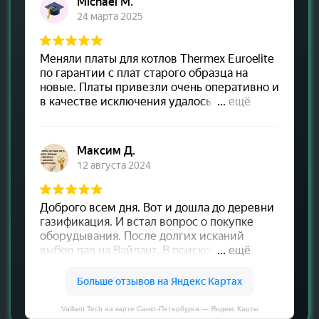
Vaillant Tech на карте Санкт‑Петербурга — Яндекс Карты