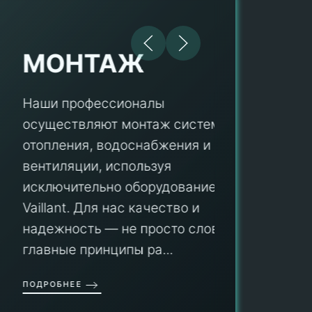
МОНТАЖ
Наши профессионалы
осуществляют монтаж систем
ПУ
отопления, водоснабжения и
вентиляции, используя
Мы гар
исключительно оборудование
профес
aillant. Для нас качество и
оборуд
надежность — не просто слова, а
гарант
главные принципы ра...
провед
ОДРОБНЕЕ
работы
работат