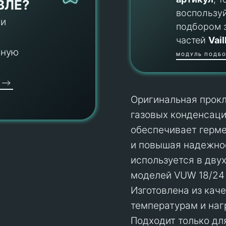
ВЛЕ?
воспользу
 и
подбором 
частей
Vail
ьную
МОДУЛЬ ПОДБО
Оригинальная прокл
газовых конденсаци
обеспечивает герме
и повышая надежно
используется в дву
моделей VUW 18/24 A
Изготовлена из кач
температурам и наг
Подходит только для