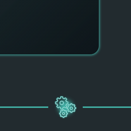
быть ув
ПОДРОБН