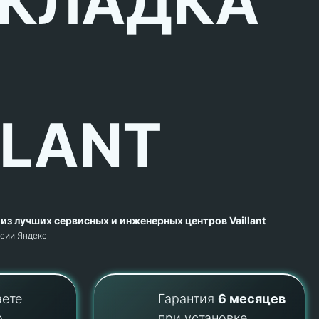
КЛАДКА
LLANT
из лучших сервисных и инженерных центров Vaillant
рсии Яндекс
аете
Гарантия
6 месяцев
о
при установке