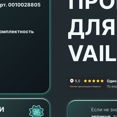
ПРО
рт.
0010028805
ДЛЯ
комплектность
VAI
Один 
По ве
И
Если не зн
артикул
, т