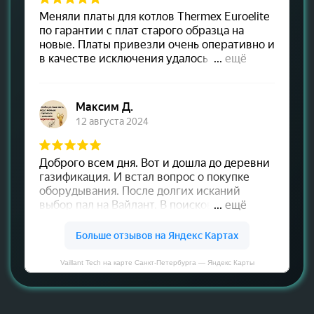
Vaillant Tech на карте Санкт‑Петербурга — Яндекс Карты