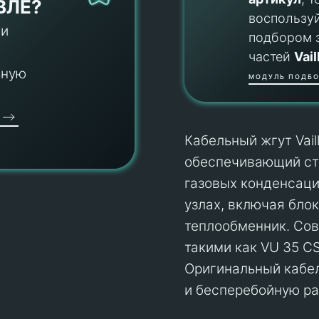
ВЛЕ?
воспользу
 и
подбором 
частей
Vail
ьную
МОДУЛЬ ПОДБО
Кабельный жгут Vai
обеспечивающий ст
газовых конденсаци
узлах, включая блок
теплообменник. Сов
такими как VU 35 CS
Оригинальный кабел
и бесперебойную ра