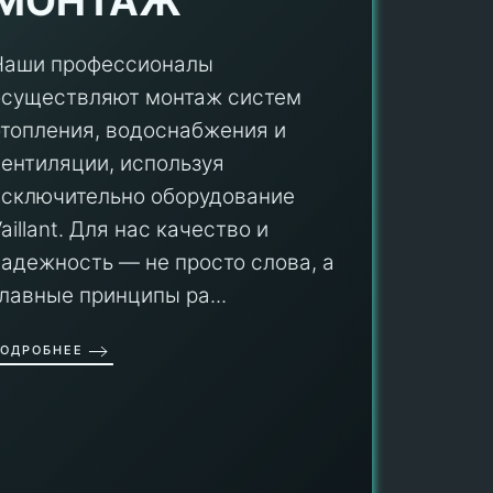
МОНТАЖ
Наши профессионалы
осуществляют монтаж систем
ПУ
отопления, водоснабжения и
вентиляции, используя
Мы гар
исключительно оборудование
профес
aillant. Для нас качество и
оборуд
надежность — не просто слова, а
гарант
главные принципы ра...
провед
ОДРОБНЕЕ
работы
работат
быть ув
ПОДРОБН