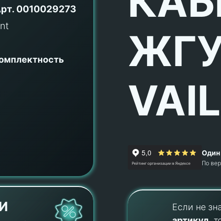
КАБ
рт.
0010029273
ЖГУ
комплектность
VAI
Один 
По ве
И
Если не зн
артикул
, т