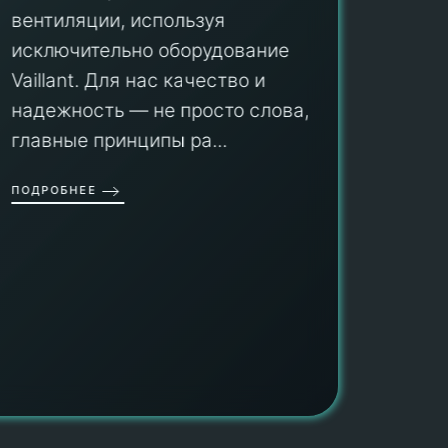
вентиляции, используя
Мы гар
исключительно оборудование
профес
aillant. Для нас качество и
оборуд
надежность — не просто слова, а
гарант
главные принципы ра...
провед
ОДРОБНЕЕ
работы
работат
быть ув
ПОДРОБН