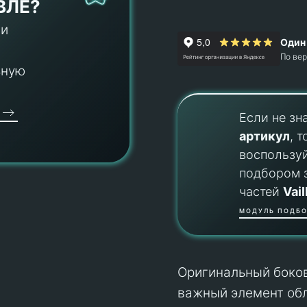
ВЛЕ?
 и
Один 
По ве
ьную
Если не зн
артикул
, т
воспользу
подбором 
частей
Vail
МОДУЛЬ ПОДБО
Оригинальный боково
важный элемент об