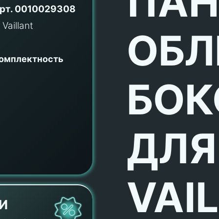
ПАН
рт.
0010029308
ОБЛ
комплектность
БОК
ДЛЯ
VAI
И