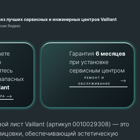
из лучших сервисных и инженерных центров Vaillant
рсии Яндекс
аете
Гарантия
6 месяцев
о
при установке
йтесь
сервисным центром
запасных
РЕМОНТ И
ОБСЛУЖИВАНИЕ
lant
РА
й лист Vaillant (артикул 0010029308) — это
лицовки, обеспечивающий эстетическую