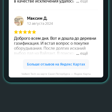
Vaillant Tech на карте Санкт‑Петербурга — Яндекс Карты