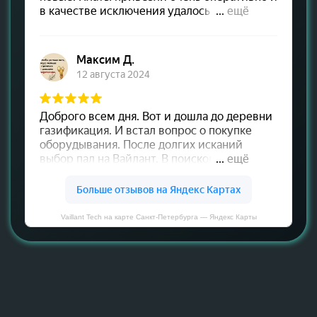
Vaillant Tech на карте Санкт‑Петербурга — Яндекс Карты