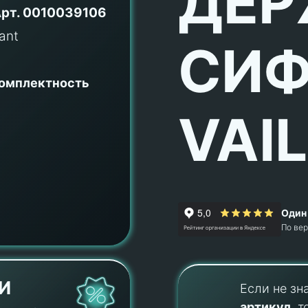
ДЕР
рт.
0010039106
СИФ
комплектность
VAI
Один 
По ве
И
Если не зн
артикул
, т