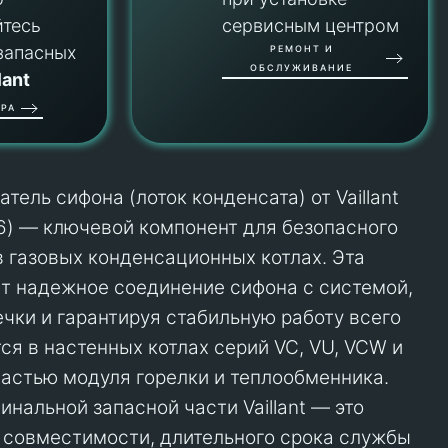
йтесь
сервисным центром
запасных
РЕМОНТ И
ОБСЛУЖИВАНИЕ
lant
РА
ель сифона (лоток конденсата) от Vaillant
6) — ключевой компонент для безопасного
в газовых конденсационных котлах. Эта
т надежное соединение сифона с системой,
чки и гарантируя стабильную работу всего
ся в настенных котлах серий VC, VU, VCW и
частью модуля горелки и теплообменника.
нальной запасной части Vaillant — это
 совместимости, длительного срока службы