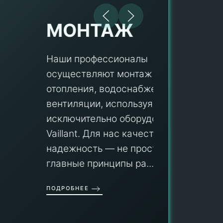
МОНТАЖ
Наши профессионалы
осуществляют монтаж систем
ПУ
отопления, водоснабжения и
вентиляции, используя
Мы гар
исключительно оборудование
профес
aillant. Для нас качество и
оборуд
надежность — не просто слова, а
гарант
главные принципы ра...
провед
ОДРОБНЕЕ
работы
работат
быть ув