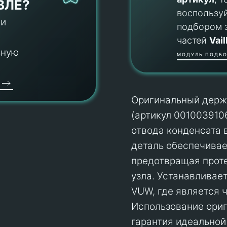
ВЛЕ?
воспользу
 и
подбором 
частей
Vail
ьную
МОДУЛЬ ПОДБО
Оригинальный держат
(артикул 001003910
отвода конденсата 
деталь обеспечивае
предотвращая проте
узла. Устанавливает
VUW, где является 
Использование ориги
гарантия идеальной