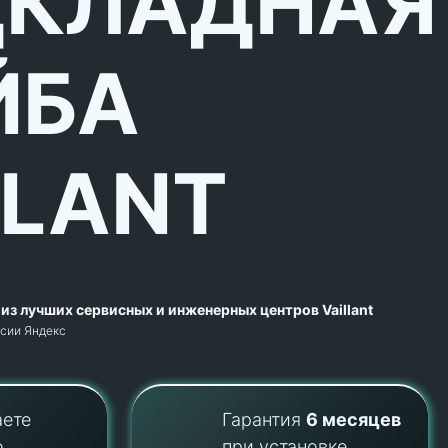
КЛАДНАЯ
ЙБА
LLANT
из лучших сервисных и инженерных центров Vaillant
рсии Яндекс
аете
Гарантия
6 месяцев
о
при установке