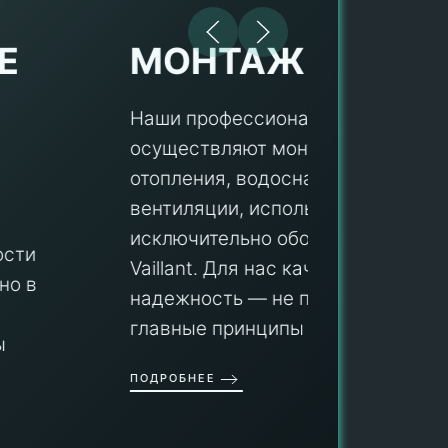
МОНТАЖ
Наши профессионалы
осуществляют монтаж систем
ПУ
отопления, водоснабжения и
вентиляции, используя
Мы гар
исключительно оборудование
профес
aillant. Для нас качество и
оборуд
надежность — не просто слова, а
гарант
главные принципы ра...
провед
ОДРОБНЕЕ
работы
работат
быть ув