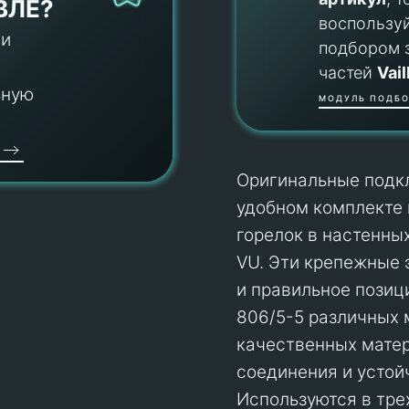
ВЛЕ?
воспользу
 и
подбором 
частей
Vail
ьную
МОДУЛЬ ПОДБО
Оригинальные подкл
удобном комплекте 
горелок в настенны
VU. Эти крепежные
и правильное позиц
806/5-5 различных м
качественных матер
соединения и устой
Используются в тре