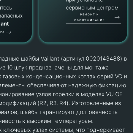
йтесь
сервисным центром
запасных
РЕМОНТ И
ОБСЛУЖИВАНИЕ
lant
РА
адные шайбы Vaillant (артикул 0020143488) в
из 10 штук предназначены для монтажа
х газовых конденсационных котлах серий VC и
 элементы обеспечивают надежную фиксацию
ионирование узлов горелки в моделях VU OE
одификаций (R2, R3, R4). Изготовленные из
иалов, шайбы гарантируют долговечность
чивость к высоким температурам.
х ключевых узлах системы, что подчеркивает