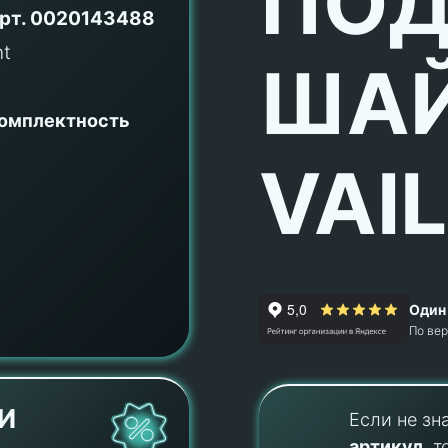
ПОД
рт.
0020143488
ША
комплектность
VAI
Один 
По ве
И
Если не зн
артикул
, т