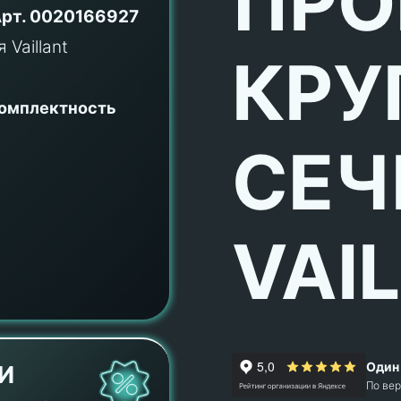
ПРО
рт.
0020166927
КРУ
комплектность
СЕЧ
VAI
Один 
И
По ве