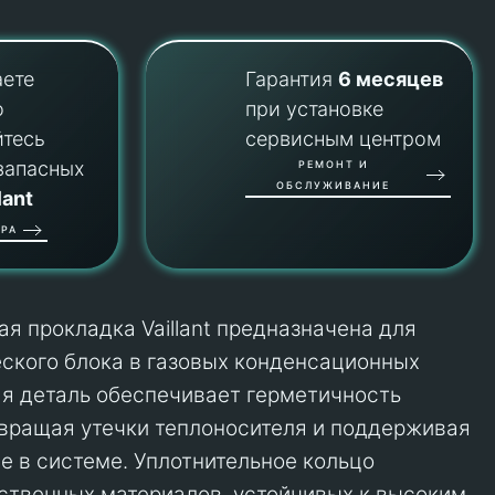
аете
Гарантия
6 месяцев
о
при установке
йтесь
сервисным центром
запасных
РЕМОНТ И
ОБСЛУЖИВАНИЕ
lant
РА
я прокладка Vaillant предназначена для
ского блока в газовых конденсационных
ая деталь обеспечивает герметичность
вращая утечки теплоносителя и поддерживая
е в системе. Уплотнительное кольцо
ественных материалов, устойчивых к высоким