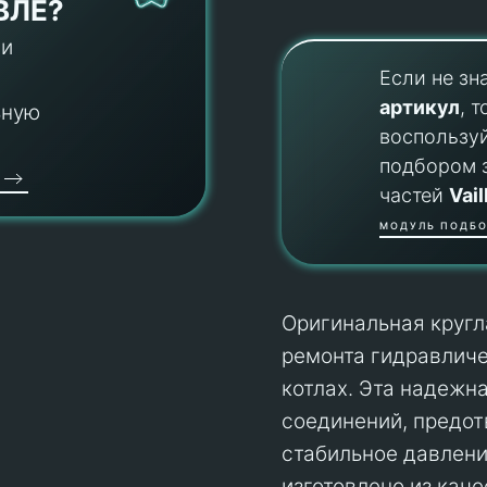
ВЛЕ?
 и
Если не зн
артикул
, т
ьную
воспользу
подбором 
частей
Vail
МОДУЛЬ ПОДБО
Оригинальная кругла
ремонта гидравличе
котлах. Эта надежн
соединений, предот
стабильное давлени
изготовлено из кач