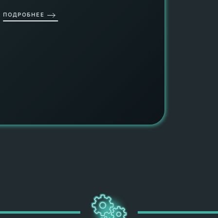
провед
ОДРОБНЕЕ
работы
работат
быть ув
ПОДРОБН