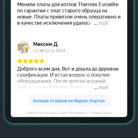
Vaillant Tech на карте Санкт‑Петербурга — Яндекс Карты