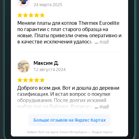
Vaillant Tech на карте Санкт‑Петербурга — Яндекс Карты