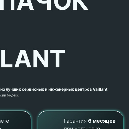
ПАЧОК
LLANT
из лучших сервисных и инженерных центров Vaillant
рсии Яндекс
аете
Гарантия
6 месяцев
о
при установке