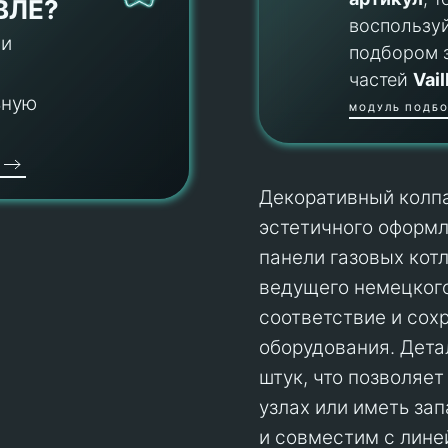
ВЛЕ?
воспользу
 и
подбором 
частей
Vail
ьную
МОДУЛЬ ПОДБО
Декоративный колпа
эстетичного оформл
панели газовых кот
ведущего немецког
соответствие и сох
оборудования. Дета
штук, что позволяет
узлах или иметь за
и совместим с лине