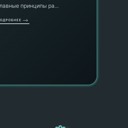
гарант
главные принципы ра...
провед
ОДРОБНЕЕ
работы
работат
быть ув
ПОДРОБН