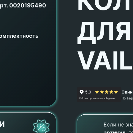
КОЛ
рт.
0020195490
ДЛЯ
комплектность
VAI
Один 
По ве
И
Если не зн
артикул
, т