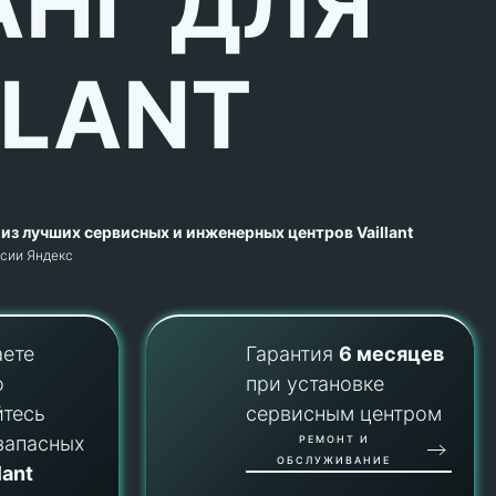
НГ ДЛЯ
LLANT
из лучших сервисных и инженерных центров Vaillant
рсии Яндекс
аете
Гарантия
6 месяцев
о
при установке
йтесь
сервисным центром
запасных
РЕМОНТ И
ОБСЛУЖИВАНИЕ
lant