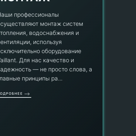
Наши профессионалы
осуществляют монтаж систем
ПУ
отопления, водоснабжения и
вентиляции, используя
Мы гар
исключительно оборудование
профес
aillant. Для нас качество и
оборуд
надежность — не просто слова, а
гарант
главные принципы ра...
провед
ОДРОБНЕЕ
работы
работат
быть ув
ПОДРОБН