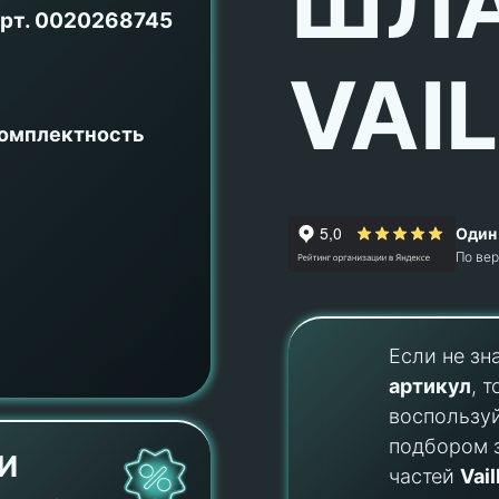
ШЛА
рт.
0020268745
VAI
комплектность
Один 
По ве
Если не зн
артикул
, т
воспользу
подбором 
И
частей
Vail