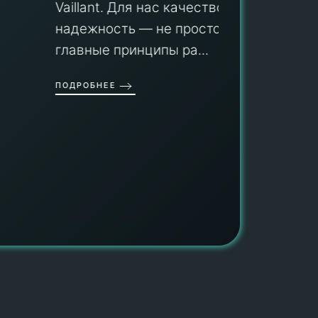
профес
aillant. Для нас качество и
оборуд
надежность — не просто слова, а
гарант
главные принципы ра...
провед
ОДРОБНЕЕ
работы
работат
быть ув
ПОДРОБН