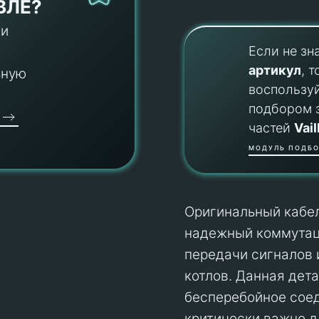
ВЛЕ?
 и
Если не зн
артикул
, т
ьную
воспользу
подбором 
частей
Vail
МОДУЛЬ ПОДБО
Оригинальный кабел
надежный коммутац
передачи сигналов 
котлов. Данная дет
бесперебойное сое
критически важно д