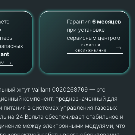
аете
Гарантия
6 месяцев
о
при установке
йтесь
сервисным центром
запасных
РЕМОНТ И
ОБСЛУЖИВАНИЕ
lant
РА
ьный жгут Vaillant 0020268769 — это
ионный компонент, предназначенный для
и питания в системах управления газовых
аль на 24 Вольта обеспечивает стабильное и
динение между электронными модулями, что
ля корректной работы всего оборудования.