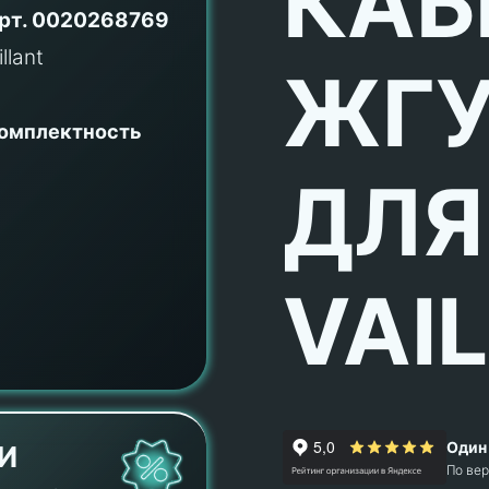
КАБ
рт.
0020268769
ЖГУ
комплектность
ДЛЯ
VAI
Один 
И
По ве