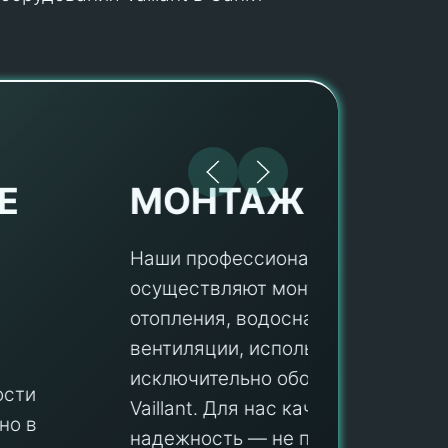
МОНТАЖ
Наши профессионалы
осуществляют монтаж систем
ПУ
отопления, водоснабжения и
вентиляции, используя
Мы гар
исключительно оборудование
профес
aillant. Для нас качество и
оборуд
надежность — не просто слова, а