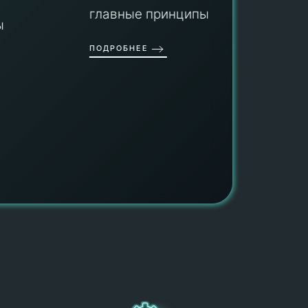
гарант
главные принципы ра...
провед
ОДРОБНЕЕ
работы
работат
быть ув
ПОДРОБН