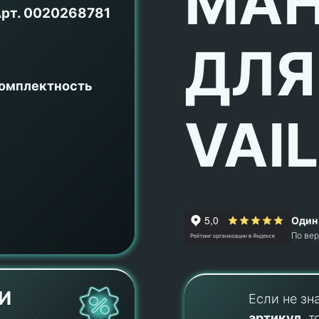
МАН
рт.
0020268781
ДЛЯ
комплектность
VAI
Один 
По ве
И
Если не зн
артикул
, т