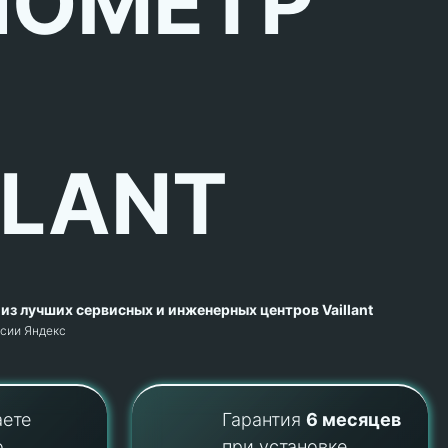
ОМЕТР
LLANT
из лучших сервисных и инженерных центров Vaillant
рсии Яндекс
аете
Гарантия
6 месяцев
о
при установке