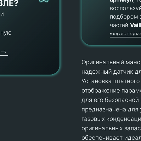
ВЛЕ?
воспользу
 и
подбором 
частей
Vail
ьную
МОДУЛЬ ПОДБО
Оригинальный маном
надежный датчик дл
Установка штатного
отображение параме
для его безопасной
предназначена для 
газовых конденсаци
оригинальных запасн
обеспечивает идеа