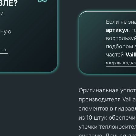
ВЛЕ?
 и
Если не зн
артикул
, т
ьную
воспользу
подбором 
частей
Vail
МОДУЛЬ ПОДБО
Оригинальная уплот
производителя Vail
элементов в гидрав
из 10 штук обеспеч
утечки теплоносите
системе. Данная де