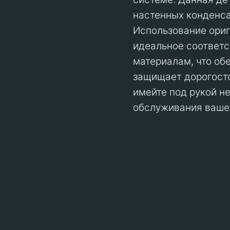
настенных конденсац
Использование ориг
идеальное соответс
материалам, что об
защищает дорогосто
имейте под рукой н
обслуживания вашег