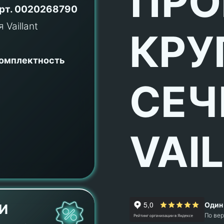
ПРО
рт.
0020268790
КРУ
комплектность
СЕЧ
VAI
Один 
И
По ве