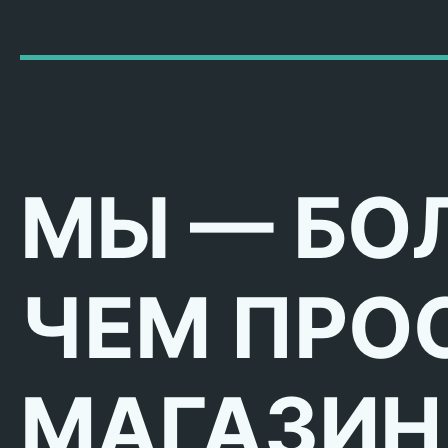
МЫ — БО
ЧЕМ ПРО
МАГАЗИН