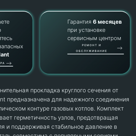
аете
Гарантия
6 месяцев
о
при установке
йтесь
сервисным центром
запасных
РЕМОНТ И
ОБСЛУЖИВАНИЕ
lant
РА
нительная прокладка круглого сечения от
lant предназначена для надежного соединения
лическом контуре газовых котлов. Комплект
ивает герметичность узлов, предотвращая
ля и поддерживая стабильное давление в
таль совместима с популярными сериями