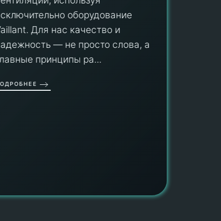
вентиляции, используя
Мы гар
исключительно оборудование
профес
aillant. Для нас качество и
оборуд
надежность — не просто слова, а
гарант
главные принципы ра...
провед
ОДРОБНЕЕ
работы
работат
быть ув
ПОДРОБН